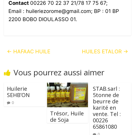
Contact
00226 70 22 37 21/78 17 75 67;
Email : huileriezorome@gmail.com; BP : 01 BP
2200 BOBO DIOULASSO 01.
←
HAFAAC HUILE
HUILES ETALOR
→
Vous pourrez aussi aimer
Huilerie
STAB.sarl :
SEHB’ON
5tonne de
beurre de
0
karité en
Trésor, Huile
vente. Tel :
de Soja
00226
65861080
0